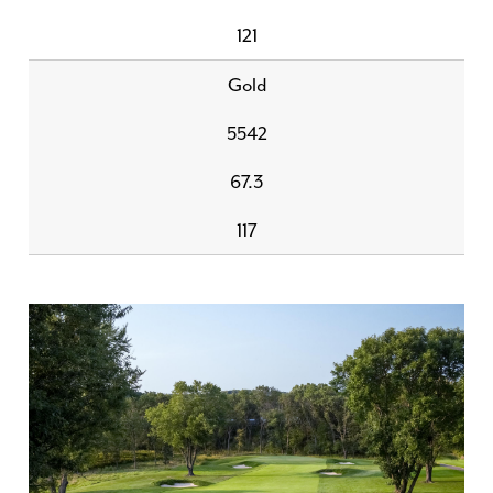
121
Gold
5542
67.3
117