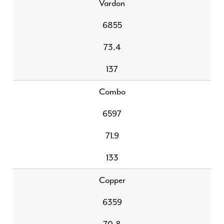
Vardon
6855
73.4
137
Combo
6597
71.9
133
Copper
6359