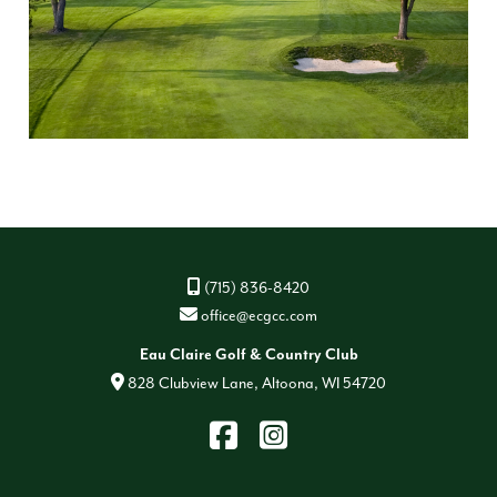
(715) 836-8420
office@ecgcc.com
Eau Claire Golf & Country Club
828 Clubview Lane, Altoona, WI 54720
Find
Instagram
us
on